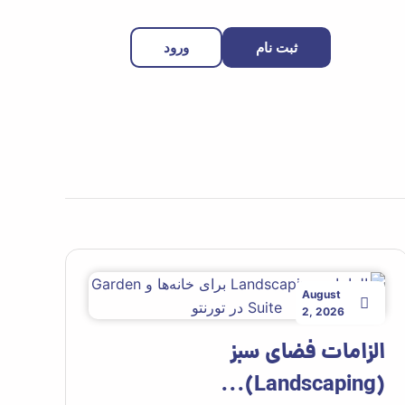
Skip
to
ثبت نام
ورود
content
August
2, 2026
الزامات فضای سبز
(Landscaping)...